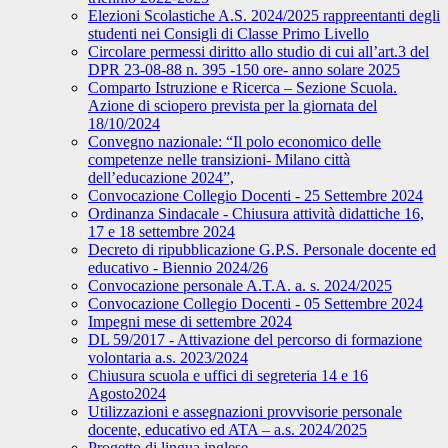
Elezioni Scolastiche A.S. 2024/2025 rappreentanti degli
studenti nei Consigli di Classe Primo Livello
Circolare permessi diritto allo studio di cui all’art.3 del
DPR 23-08-88 n. 395 -150 ore- anno solare 2025
Comparto Istruzione e Ricerca – Sezione Scuola.
Azione di sciopero prevista per la giornata del
18/10/2024
Convegno nazionale: “Il polo economico delle
competenze nelle transizioni- Milano città
dell’educazione 2024”,
Convocazione Collegio Docenti - 25 Settembre 2024
Ordinanza Sindacale - Chiusura attività didattiche 16,
17 e 18 settembre 2024
Decreto di ripubblicazione G.P.S. Personale docente ed
educativo - Biennio 2024/26
Convocazione personale A.T.A. a. s. 2024/2025
Convocazione Collegio Docenti - 05 Settembre 2024
Impegni mese di settembre 2024
DL 59/2017 - Attivazione del percorso di formazione
volontaria a.s. 2023/2024
Chiusura scuola e uffici di segreteria 14 e 16
Agosto2024
Utilizzazioni e assegnazioni provvisorie personale
docente, educativo ed ATA – a.s. 2024/2025
Progetto di lingua inglese