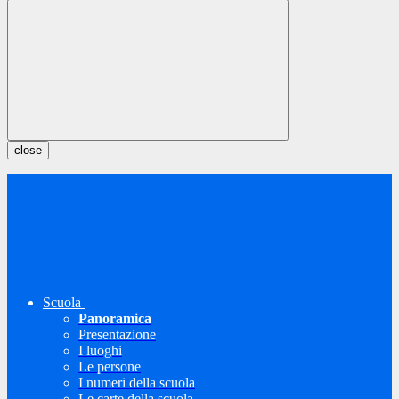
close
Scuola
Panoramica
Presentazione
I luoghi
Le persone
I numeri della scuola
Le carte della scuola