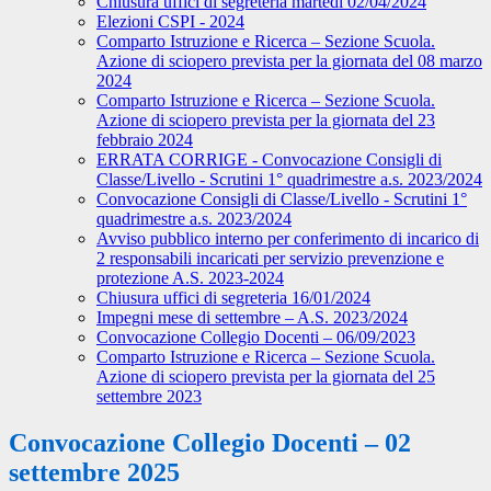
Chiusura uffici di segreteria martedì 02/04/2024
Elezioni CSPI - 2024
Comparto Istruzione e Ricerca – Sezione Scuola.
Azione di sciopero prevista per la giornata del 08 marzo
2024
Comparto Istruzione e Ricerca – Sezione Scuola.
Azione di sciopero prevista per la giornata del 23
febbraio 2024
ERRATA CORRIGE - Convocazione Consigli di
Classe/Livello - Scrutini 1° quadrimestre a.s. 2023/2024
Convocazione Consigli di Classe/Livello - Scrutini 1°
quadrimestre a.s. 2023/2024
Avviso pubblico interno per conferimento di incarico di
2 responsabili incaricati per servizio prevenzione e
protezione A.S. 2023-2024
Chiusura uffici di segreteria 16/01/2024
Impegni mese di settembre – A.S. 2023/2024
Convocazione Collegio Docenti – 06/09/2023
Comparto Istruzione e Ricerca – Sezione Scuola.
Azione di sciopero prevista per la giornata del 25
settembre 2023
Convocazione Collegio Docenti – 02
settembre 2025