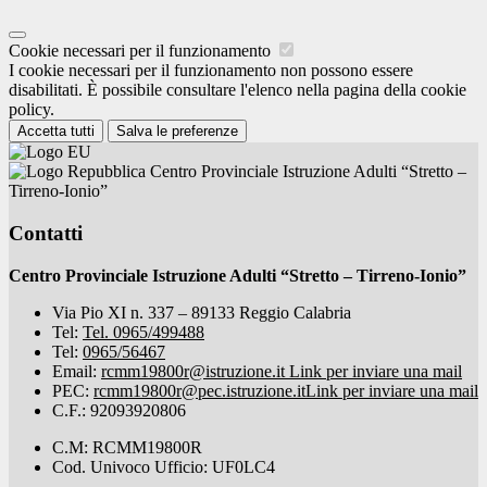
Cookie necessari per il funzionamento
I cookie necessari per il funzionamento non possono essere
disabilitati. È possibile consultare l'elenco nella pagina della cookie
policy.
Accetta tutti
Salva le preferenze
Centro Provinciale Istruzione Adulti “Stretto –
Tirreno-Ionio”
Contatti
Centro Provinciale Istruzione Adulti “Stretto – Tirreno-Ionio”
Via Pio XI n. 337 – 89133 Reggio Calabria
Tel:
Tel. 0965/499488
Tel:
0965/56467
Email:
rcmm19800r@istruzione.it
Link per inviare una mail
PEC:
rcmm19800r@pec.istruzione.it
Link per inviare una mail
C.F.: 92093920806
C.M: RCMM19800R
Cod. Univoco Ufficio: UF0LC4