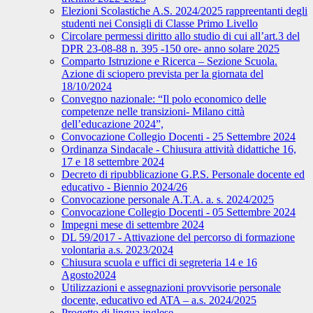
Elezioni Scolastiche A.S. 2024/2025 rappreentanti degli
studenti nei Consigli di Classe Primo Livello
Circolare permessi diritto allo studio di cui all’art.3 del
DPR 23-08-88 n. 395 -150 ore- anno solare 2025
Comparto Istruzione e Ricerca – Sezione Scuola.
Azione di sciopero prevista per la giornata del
18/10/2024
Convegno nazionale: “Il polo economico delle
competenze nelle transizioni- Milano città
dell’educazione 2024”,
Convocazione Collegio Docenti - 25 Settembre 2024
Ordinanza Sindacale - Chiusura attività didattiche 16,
17 e 18 settembre 2024
Decreto di ripubblicazione G.P.S. Personale docente ed
educativo - Biennio 2024/26
Convocazione personale A.T.A. a. s. 2024/2025
Convocazione Collegio Docenti - 05 Settembre 2024
Impegni mese di settembre 2024
DL 59/2017 - Attivazione del percorso di formazione
volontaria a.s. 2023/2024
Chiusura scuola e uffici di segreteria 14 e 16
Agosto2024
Utilizzazioni e assegnazioni provvisorie personale
docente, educativo ed ATA – a.s. 2024/2025
Progetto di lingua inglese