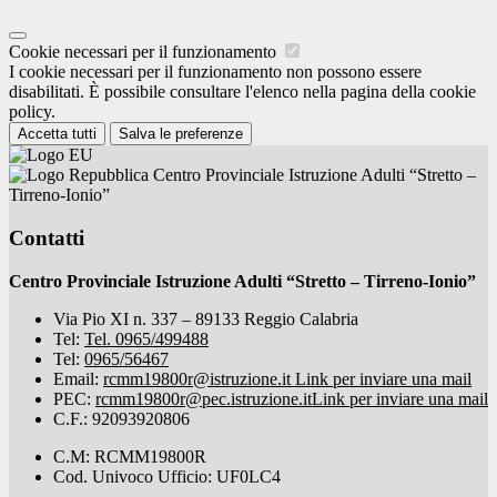
Cookie necessari per il funzionamento
I cookie necessari per il funzionamento non possono essere
disabilitati. È possibile consultare l'elenco nella pagina della cookie
policy.
Accetta tutti
Salva le preferenze
Centro Provinciale Istruzione Adulti “Stretto –
Tirreno-Ionio”
Contatti
Centro Provinciale Istruzione Adulti “Stretto – Tirreno-Ionio”
Via Pio XI n. 337 – 89133 Reggio Calabria
Tel:
Tel. 0965/499488
Tel:
0965/56467
Email:
rcmm19800r@istruzione.it
Link per inviare una mail
PEC:
rcmm19800r@pec.istruzione.it
Link per inviare una mail
C.F.: 92093920806
C.M: RCMM19800R
Cod. Univoco Ufficio: UF0LC4