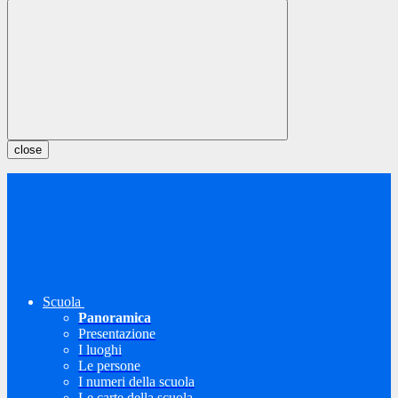
close
Scuola
Panoramica
Presentazione
I luoghi
Le persone
I numeri della scuola
Le carte della scuola