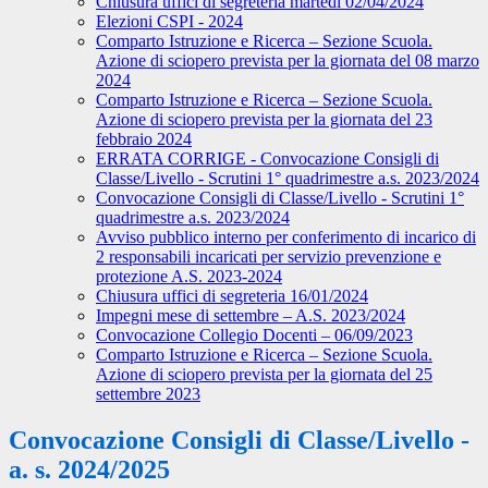
Chiusura uffici di segreteria martedì 02/04/2024
Elezioni CSPI - 2024
Comparto Istruzione e Ricerca – Sezione Scuola.
Azione di sciopero prevista per la giornata del 08 marzo
2024
Comparto Istruzione e Ricerca – Sezione Scuola.
Azione di sciopero prevista per la giornata del 23
febbraio 2024
ERRATA CORRIGE - Convocazione Consigli di
Classe/Livello - Scrutini 1° quadrimestre a.s. 2023/2024
Convocazione Consigli di Classe/Livello - Scrutini 1°
quadrimestre a.s. 2023/2024
Avviso pubblico interno per conferimento di incarico di
2 responsabili incaricati per servizio prevenzione e
protezione A.S. 2023-2024
Chiusura uffici di segreteria 16/01/2024
Impegni mese di settembre – A.S. 2023/2024
Convocazione Collegio Docenti – 06/09/2023
Comparto Istruzione e Ricerca – Sezione Scuola.
Azione di sciopero prevista per la giornata del 25
settembre 2023
Convocazione Consigli di Classe/Livello -
a. s. 2024/2025