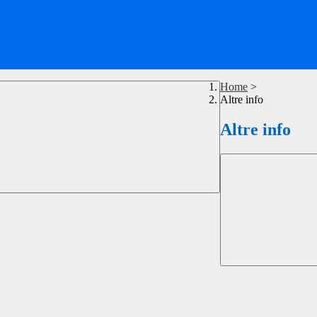
Home
>
Altre info
Altre info