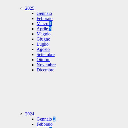
2025
Gennaio
Febbraio
Marzo
1
Aprile
3
Maggio
Giugno
Luglio
Agosto
Settembre
Ottobre
Novembre
Dicembre
2024
Gennaio
2
Febbraio