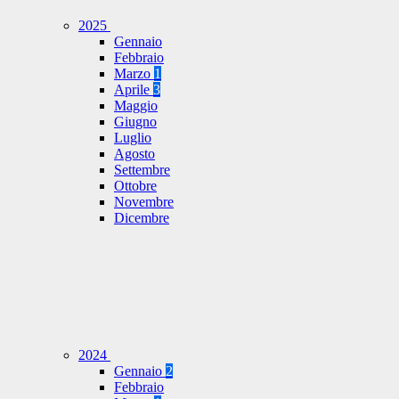
2025
Gennaio
Febbraio
Marzo
1
Aprile
3
Maggio
Giugno
Luglio
Agosto
Settembre
Ottobre
Novembre
Dicembre
2024
Gennaio
2
Febbraio