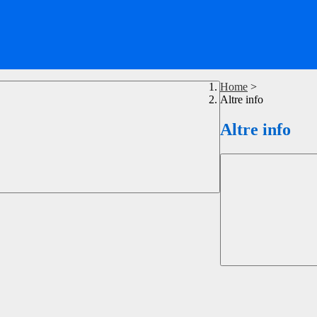
Home
>
Altre info
Altre info