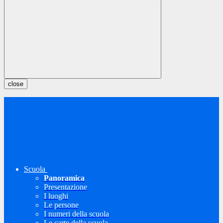
close
Scuola
Panoramica
Presentazione
I luoghi
Le persone
I numeri della scuola
Le carte della scuola