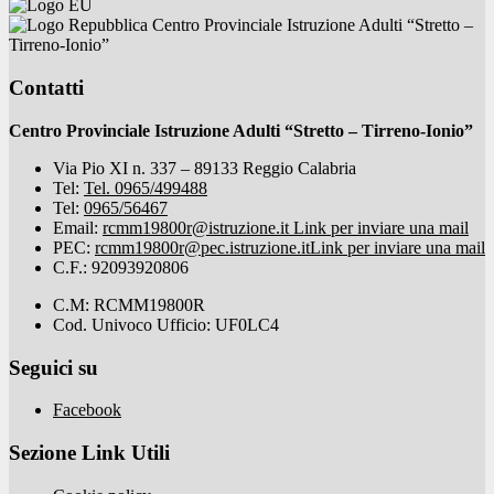
Centro Provinciale Istruzione Adulti “Stretto –
Tirreno-Ionio”
Contatti
Centro Provinciale Istruzione Adulti “Stretto – Tirreno-Ionio”
Via Pio XI n. 337 – 89133 Reggio Calabria
Tel:
Tel. 0965/499488
Tel:
0965/56467
Email:
rcmm19800r@istruzione.it
Link per inviare una mail
PEC:
rcmm19800r@pec.istruzione.it
Link per inviare una mail
C.F.: 92093920806
C.M: RCMM19800R
Cod. Univoco Ufficio: UF0LC4
Seguici su
Facebook
Sezione Link Utili