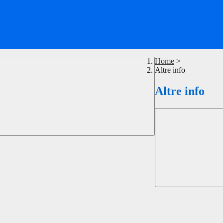
Home
>
Altre info
Altre info