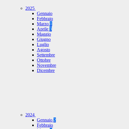
2025
Gennaio
Febbraio
Marzo
1
Aprile
3
Maggio
Giugno
Luglio
Agosto
Settembre
Ottobre
Novembre
Dicembre
2024
Gennaio
2
Febbraio