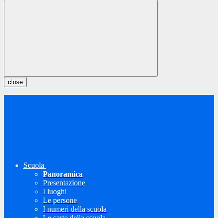
close
Scuola
Panoramica
Presentazione
I luoghi
Le persone
I numeri della scuola
Le carte della scuola