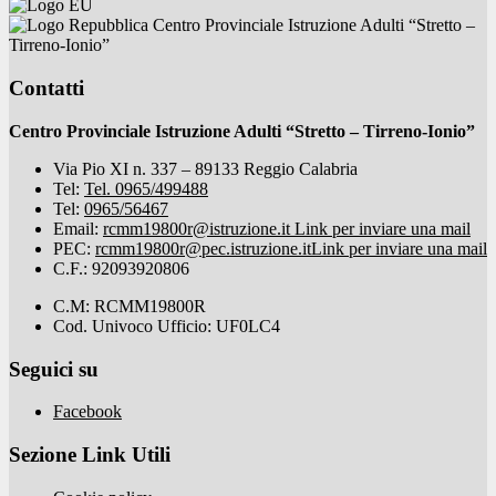
Centro Provinciale Istruzione Adulti “Stretto –
Tirreno-Ionio”
Contatti
Centro Provinciale Istruzione Adulti “Stretto – Tirreno-Ionio”
Via Pio XI n. 337 – 89133 Reggio Calabria
Tel:
Tel. 0965/499488
Tel:
0965/56467
Email:
rcmm19800r@istruzione.it
Link per inviare una mail
PEC:
rcmm19800r@pec.istruzione.it
Link per inviare una mail
C.F.: 92093920806
C.M: RCMM19800R
Cod. Univoco Ufficio: UF0LC4
Seguici su
Facebook
Sezione Link Utili