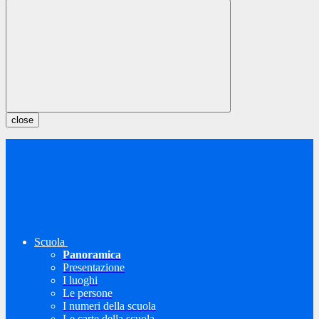
close
Scuola
Panoramica
Presentazione
I luoghi
Le persone
I numeri della scuola
Le carte della scuola