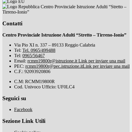
Centro Provinciale Istruzione Adulti “Stretto –
Tirreno-Ionio”
Contatti
Centro Provinciale Istruzione Adulti “Stretto – Tirreno-Ionio”
Via Pio XI n. 337 – 89133 Reggio Calabria
Tel:
Tel. 0965/499488
Tel:
0965/56467
Email:
rcmm19800r@istruzione.it
Link per inviare una mail
PEC:
rcmm19800r@pec.istruzione.it
Link per inviare una mail
C.F.: 92093920806
C.M: RCMM19800R
Cod. Univoco Ufficio: UF0LC4
Seguici su
Facebook
Sezione Link Utili