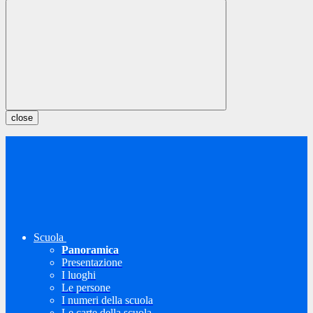
close
Scuola
Panoramica
Presentazione
I luoghi
Le persone
I numeri della scuola
Le carte della scuola