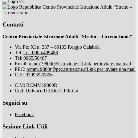
Centro Provinciale Istruzione Adulti “Stretto –
Tirreno-Ionio”
Contatti
Centro Provinciale Istruzione Adulti “Stretto – Tirreno-Ionio”
Via Pio XI n. 337 – 89133 Reggio Calabria
Tel:
Tel. 0965/499488
Tel:
0965/56467
Email:
rcmm19800r@istruzione.it
Link per inviare una mail
PEC:
rcmm19800r@pec.istruzione.it
Link per inviare una mail
C.F.: 92093920806
C.M: RCMM19800R
Cod. Univoco Ufficio: UF0LC4
Seguici su
Facebook
Sezione Link Utili