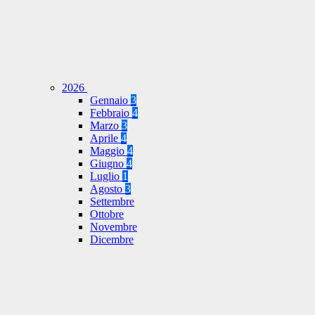
2026
Gennaio
3
Febbraio
4
Marzo
3
Aprile
4
Maggio
4
Giugno
4
Luglio
1
Agosto
3
Settembre
Ottobre
Novembre
Dicembre