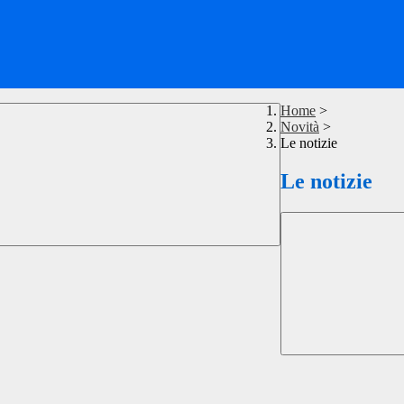
Home
>
Novità
>
Le notizie
Le notizie