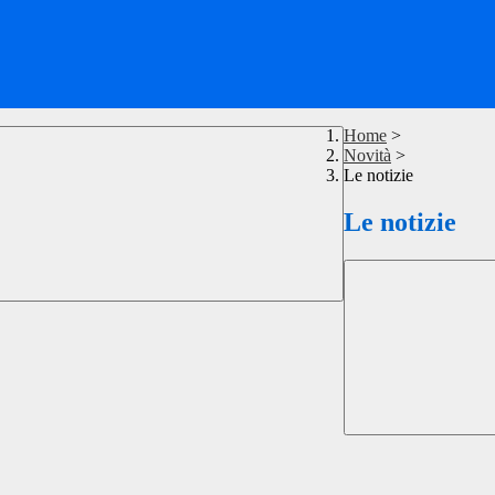
Home
>
Novità
>
Le notizie
Le notizie