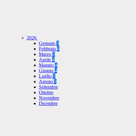
2026
Gennaio
3
Febbraio
4
Marzo
3
Aprile
4
Maggio
4
Giugno
4
Luglio
1
Agosto
3
Settembre
Ottobre
Novembre
Dicembre