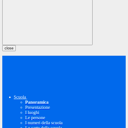
close
Scuola
Panoramica
Presentazione
I luoghi
Le persone
I numeri della scuola
Le carte della scuola