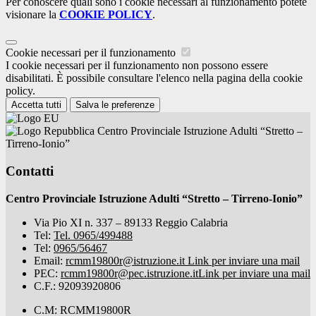
Per conoscere quali sono i cookie necessari al funzionamento potete
visionare la
COOKIE POLICY
.
Cookie necessari per il funzionamento
I cookie necessari per il funzionamento non possono essere
disabilitati. È possibile consultare l'elenco nella pagina della cookie
policy.
Accetta tutti
Salva le preferenze
Centro Provinciale Istruzione Adulti “Stretto –
Tirreno-Ionio”
Contatti
Centro Provinciale Istruzione Adulti “Stretto – Tirreno-Ionio”
Via Pio XI n. 337 – 89133 Reggio Calabria
Tel:
Tel. 0965/499488
Tel:
0965/56467
Email:
rcmm19800r@istruzione.it
Link per inviare una mail
PEC:
rcmm19800r@pec.istruzione.it
Link per inviare una mail
C.F.: 92093920806
C.M: RCMM19800R