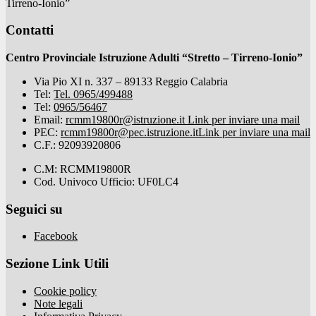
Tirreno-Ionio”
Contatti
Centro Provinciale Istruzione Adulti “Stretto – Tirreno-Ionio”
Via Pio XI n. 337 – 89133 Reggio Calabria
Tel:
Tel. 0965/499488
Tel:
0965/56467
Email:
rcmm19800r@istruzione.it
Link per inviare una mail
PEC:
rcmm19800r@pec.istruzione.it
Link per inviare una mail
C.F.: 92093920806
C.M: RCMM19800R
Cod. Univoco Ufficio: UF0LC4
Seguici su
Facebook
Sezione Link Utili
Cookie policy
Note legali