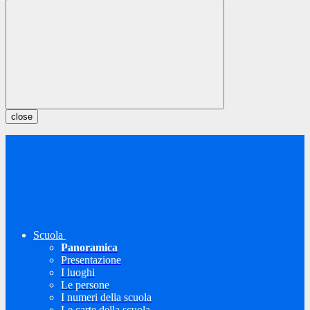
close
Scuola
Panoramica
Presentazione
I luoghi
Le persone
I numeri della scuola
Le carte della scuola