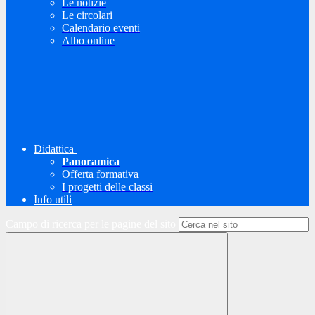
Le notizie
Le circolari
Calendario eventi
Albo online
Didattica
Panoramica
Offerta formativa
I progetti delle classi
Info utili
Campo di ricerca per le pagine del sito