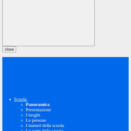
close
Scuola
Panoramica
Presentazione
I luoghi
Le persone
I numeri della scuola
Le carte della scuola