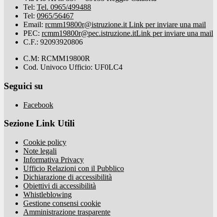
Tel:
Tel. 0965/499488
Tel:
0965/56467
Email:
rcmm19800r@istruzione.it
Link per inviare una mail
PEC:
rcmm19800r@pec.istruzione.it
Link per inviare una mail
C.F.: 92093920806
C.M: RCMM19800R
Cod. Univoco Ufficio: UF0LC4
Seguici su
Facebook
Sezione Link Utili
Cookie policy
Note legali
Informativa Privacy
Ufficio Relazioni con il Pubblico
Dichiarazione di accessibilità
Obiettivi di accessibilità
Whistleblowing
Gestione consensi cookie
Amministrazione trasparente