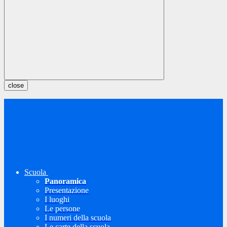
close
Scuola
Panoramica
Presentazione
I luoghi
Le persone
I numeri della scuola
Le carte della scuola