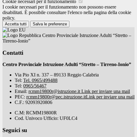
Cookie necessari per il funzionamento
I cookie necessari per il funzionamento non possono essere
disabilitati. È possibile consultare l'elenco nella pagina della cookie
policy.
Accetta tutti
Salva le preferenze
Centro Provinciale Istruzione Adulti “Stretto –
Tirreno-Ionio”
Contatti
Centro Provinciale Istruzione Adulti “Stretto – Tirreno-Ionio”
Via Pio XI n. 337 – 89133 Reggio Calabria
Tel:
Tel. 0965/499488
Tel:
0965/56467
Email:
rcmm19800r@istruzione.it
Link per inviare una mail
PEC:
rcmm19800r@pec.istruzione.it
Link per inviare una mail
C.F.: 92093920806
C.M: RCMM19800R
Cod. Univoco Ufficio: UF0LC4
Seguici su