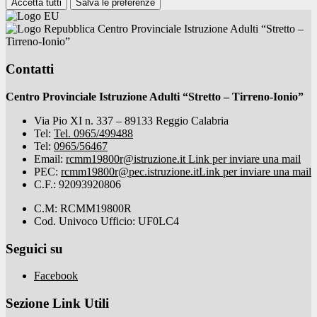
Accetta tutti
Salva le preferenze
Centro Provinciale Istruzione Adulti “Stretto –
Tirreno-Ionio”
Contatti
Centro Provinciale Istruzione Adulti “Stretto – Tirreno-Ionio”
Via Pio XI n. 337 – 89133 Reggio Calabria
Tel:
Tel. 0965/499488
Tel:
0965/56467
Email:
rcmm19800r@istruzione.it
Link per inviare una mail
PEC:
rcmm19800r@pec.istruzione.it
Link per inviare una mail
C.F.: 92093920806
C.M: RCMM19800R
Cod. Univoco Ufficio: UF0LC4
Seguici su
Facebook
Sezione Link Utili