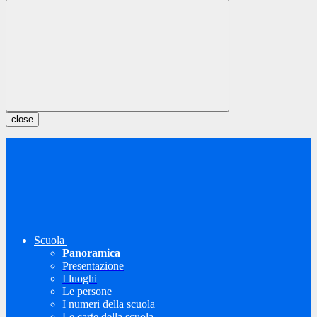
close
Scuola
Panoramica
Presentazione
I luoghi
Le persone
I numeri della scuola
Le carte della scuola