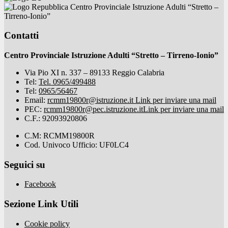
Centro Provinciale Istruzione Adulti “Stretto –
Tirreno-Ionio”
Contatti
Centro Provinciale Istruzione Adulti “Stretto – Tirreno-Ionio”
Via Pio XI n. 337 – 89133 Reggio Calabria
Tel:
Tel. 0965/499488
Tel:
0965/56467
Email:
rcmm19800r@istruzione.it
Link per inviare una mail
PEC:
rcmm19800r@pec.istruzione.it
Link per inviare una mail
C.F.: 92093920806
C.M: RCMM19800R
Cod. Univoco Ufficio: UF0LC4
Seguici su
Facebook
Sezione Link Utili
Cookie policy