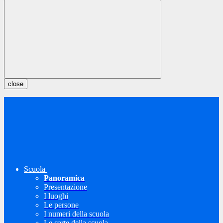
close
Scuola
Panoramica
Presentazione
I luoghi
Le persone
I numeri della scuola
Le carte della scuola