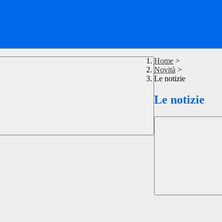
Home
>
Novità
>
Le notizie
Le notizie