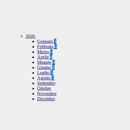
2026
Gennaio
3
Febbraio
4
Marzo
3
Aprile
4
Maggio
4
Giugno
4
Luglio
1
Agosto
3
Settembre
Ottobre
Novembre
Dicembre