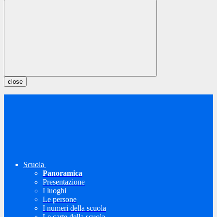
close
Scuola
Panoramica
Presentazione
I luoghi
Le persone
I numeri della scuola
Le carte della scuola