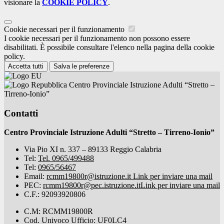
visionare la
COOKIE POLICY
.
Cookie necessari per il funzionamento
I cookie necessari per il funzionamento non possono essere
disabilitati. È possibile consultare l'elenco nella pagina della cookie
policy.
Accetta tutti
Salva le preferenze
Centro Provinciale Istruzione Adulti “Stretto –
Tirreno-Ionio”
Contatti
Centro Provinciale Istruzione Adulti “Stretto – Tirreno-Ionio”
Via Pio XI n. 337 – 89133 Reggio Calabria
Tel:
Tel. 0965/499488
Tel:
0965/56467
Email:
rcmm19800r@istruzione.it
Link per inviare una mail
PEC:
rcmm19800r@pec.istruzione.it
Link per inviare una mail
C.F.: 92093920806
C.M: RCMM19800R
Cod. Univoco Ufficio: UF0LC4